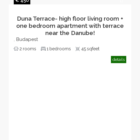
€ 450
Duna Terrace- high floor living room +
one bedroom apartment with terrace
near the Danube!
Budapest
,
2
rooms
1
bedrooms
45
sqfeet
details