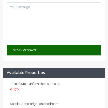
Available Properties
Tűzoltó utca: unfurnished studio ap...
€ 270
Spacious and bright one bedroom