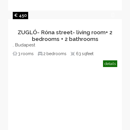
€ 450
ZUGLÓ- Róna street- living room+ 2
bedrooms + 2 bathrooms
Budapest
,
3
rooms
2
bedrooms
63
sqfeet
details