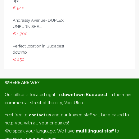
apa...
€ 540
Andrassy Avenue- DUPLEX,
UNFURNISHE...
€ 1,700
Perfect location in Budapest
downto...
€ 450
WHERE ARE WE?
Our office is located right in
downtown Budapest
, in the main
commercial street of the city, Vaci Utca.
Feel free to
and our trained staff will be pleased to
contact us
help you with all your enquiries!
We speak your language. We have
multilingual staff
to