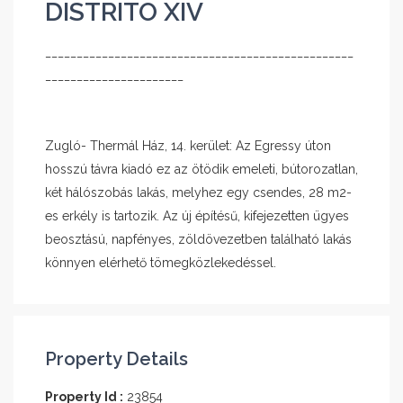
DISTRITO XIV
_________________________________________________
______________________
Zugló- Thermál Ház, 14. kerület: Az Egressy úton
hosszú távra kiadó ez az ötödik emeleti, bútorozatlan,
két hálószobás lakás, melyhez egy csendes, 28 m2-
es erkély is tartozik. Az új építésű, kifejezetten ügyes
beosztású, napfényes, zöldövezetben található lakás
könnyen elérhető tömegközlekedéssel.
Property Details
Property Id :
23854