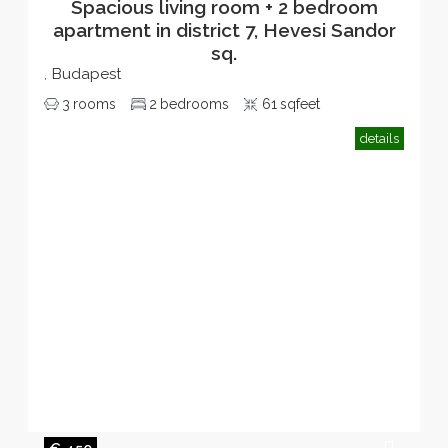
Spacious living room + 2 bedroom
apartment in district 7, Hevesi Sandor
sq.
Budapest
,
3
rooms
2
bedrooms
61
sqfeet
details