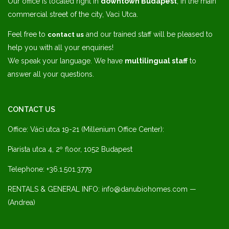
Our office is located right in
downtown Budapest
, in the main
commercial street of the city, Vaci Utca.
Feel free to
and our trained staff will be pleased to
contact us
help you with all your enquiries!
We speak your language. We have
multilingual staff
to
answer all your questions.
CONTACT US
Office: Váci utca 19-21 (Millenium Office Center):
Piarista utca 4, 2º floor, 1052 Budapest
Telephone: +36.1.501.3779
RENTALS & GENERAL INFO: info@danubiohomes.com —
(Andrea)