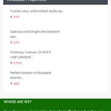
Tűzoltó utca: unfurnished studio ap...
€ 270
Spacious and bright one bedroom
apa...
€ 540
Andrassy Avenue- DUPLEX,
UNFURNISHE...
€ 1,700
Perfect location in Budapest
downto...
€ 450
WHERE ARE WE?