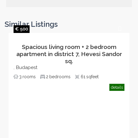
Similar Listings
€ 500
Spacious living room + 2 bedroom
apartment in district 7, Hevesi Sandor
sq.
Budapest
,
3
rooms
2
bedrooms
61
sqfeet
details