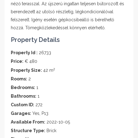
néző terasszal. Az újszerű ingatlan teljesen bútorozott és
berendezett az utolsó részletig, légkondicionálóval
felszerelt. Igény esetén gépkocsibeálló is bérelhető
hozzá. Tömegközlekedéssel könnyen elérhető.
Property Details
Property Id :
26733
Price:
€ 480
2
Property Size:
42 m
Rooms:
2
Bedrooms:
1
Bathrooms:
1
Custom ID:
272
Garages:
Yes, P13
Available From:
2022-10-05
Structure Type:
Brick