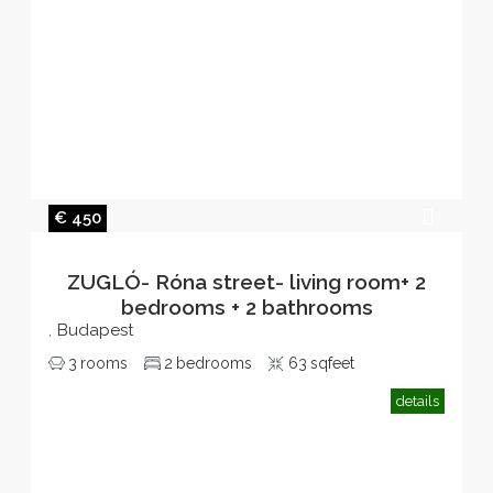
€ 450
ZUGLÓ- Róna street- living room+ 2
bedrooms + 2 bathrooms
Budapest
,
3
rooms
2
bedrooms
63
sqfeet
details