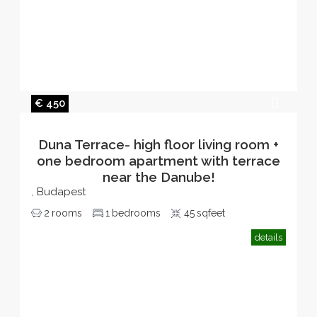
€ 450
Duna Terrace- high floor living room +
one bedroom apartment with terrace
near the Danube!
Budapest
,
2
rooms
1
bedrooms
45
sqfeet
details